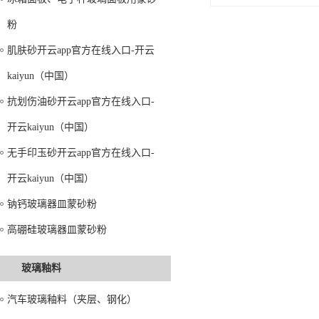
粉
肌肤砂开云app官方在线入口-开云
kaiyun（中国）
抗划伤油砂开云app官方在线入口-
开云kaiyun（中国）
无手印玉砂开云app官方在线入口-
开云kaiyun（中国）
钠钙玻璃器皿蒙砂粉
高硼硅玻璃器皿蒙砂粉
玻璃釉料
汽车玻璃釉料（夹层、钢化）