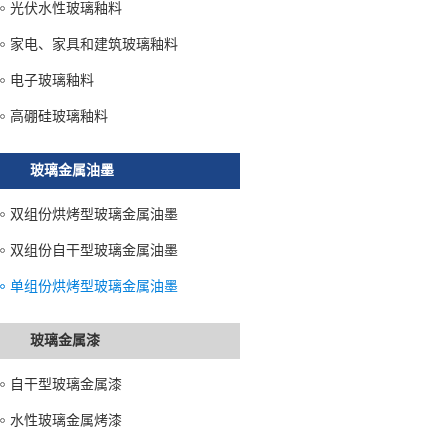
光伏水性玻璃釉料
家电、家具和建筑玻璃釉料
电子玻璃釉料
高硼硅玻璃釉料
玻璃金属油墨
双组份烘烤型玻璃金属油墨
双组份自干型玻璃金属油墨
单组份烘烤型玻璃金属油墨
玻璃金属漆
自干型玻璃金属漆
水性玻璃金属烤漆