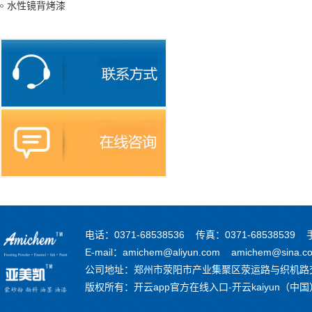
水性镜背烤漆
电话：0371-68538536 传真：0371-68538539 
E-mail：amichem@aliyun.com amichem@sina.c
公司地址：郑州市荥阳市产业集聚区荥运路与织机路
版权所有：开云app官方在线入口-开云kaiyun（中国