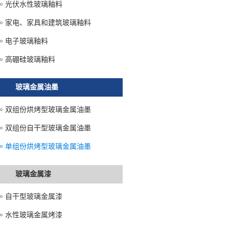
光伏水性玻璃釉料
家电、家具和建筑玻璃釉料
电子玻璃釉料
高硼硅玻璃釉料
玻璃金属油墨
双组份烘烤型玻璃金属油墨
双组份自干型玻璃金属油墨
单组份烘烤型玻璃金属油墨
玻璃金属漆
自干型玻璃金属漆
水性玻璃金属烤漆