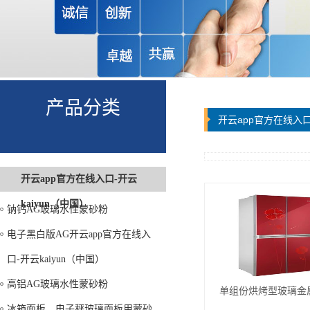
产品分类
开云app官方在线入
开云app官方在线入口-开云
kaiyun（中国）
钠钙AG玻璃水性蒙砂粉
电子黑白版AG开云app官方在线入
口-开云kaiyun（中国）
高铝AG玻璃水性蒙砂粉
单组份烘烤型玻璃金
冰箱面板、电子秤玻璃面板用蒙砂