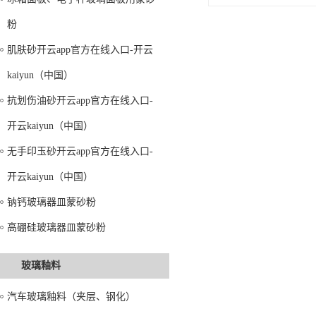
粉
肌肤砂开云app官方在线入口-开云
kaiyun（中国）
抗划伤油砂开云app官方在线入口-
开云kaiyun（中国）
无手印玉砂开云app官方在线入口-
开云kaiyun（中国）
钠钙玻璃器皿蒙砂粉
高硼硅玻璃器皿蒙砂粉
玻璃釉料
汽车玻璃釉料（夹层、钢化）