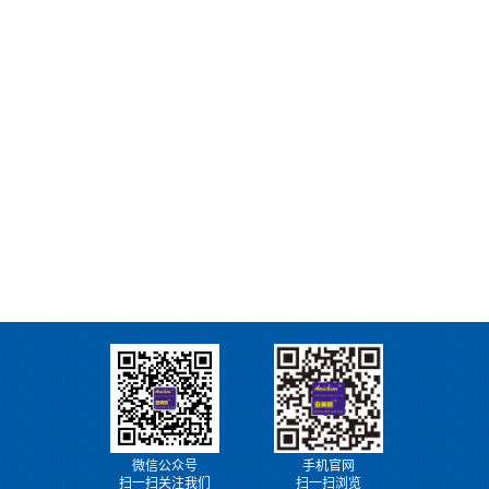
微信公众号
手机官网
扫一扫关注我们
扫一扫浏览