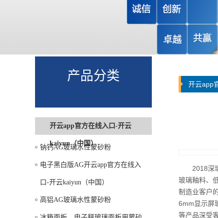
产品分类
开云ap
开云app官方在线入口-开云
kaiyun（中国）
钠钙AG玻璃水性蒙砂粉
电子黑白版AG开云app官方在线入
2018
玻璃釉料、
口-开云kaiyun（中国）
制造业客户
高铝AG玻璃水性蒙砂粉
6mm显示
等产品深受
冰箱面板、电子秤玻璃面板用蒙砂