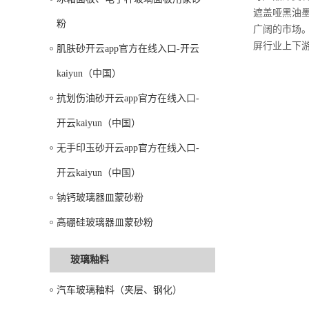
遮盖哑黑油
粉
广阔的市场。
屏行业上下
肌肤砂开云app官方在线入口-开云
kaiyun（中国）
抗划伤油砂开云app官方在线入口-
开云kaiyun（中国）
无手印玉砂开云app官方在线入口-
开云kaiyun（中国）
钠钙玻璃器皿蒙砂粉
高硼硅玻璃器皿蒙砂粉
玻璃釉料
汽车玻璃釉料（夹层、钢化）