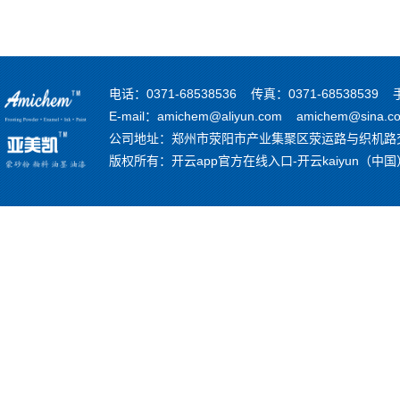
电话：0371-68538536 传真：0371-68538539 
E-mail：amichem@aliyun.com amichem@sina.c
公司地址：郑州市荥阳市产业集聚区荥运路与织机路
版权所有：开云app官方在线入口-开云kaiyun（中国