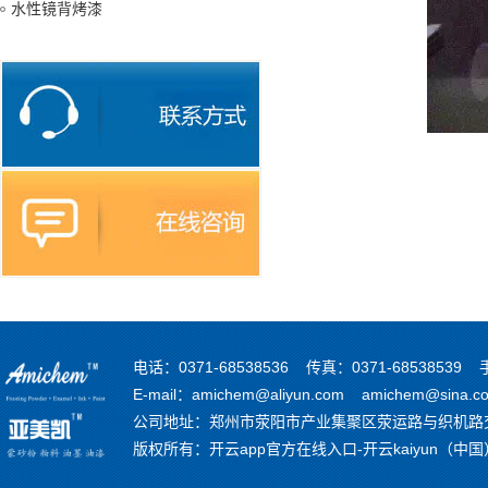
水性镜背烤漆
电话：0371-68538536 传真：0371-68538539 
E-mail：amichem@aliyun.com amichem@sina.c
公司地址：郑州市荥阳市产业集聚区荥运路与织机路
版权所有：开云app官方在线入口-开云kaiyun（中国