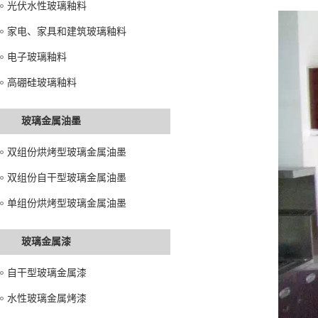
光伏水性玻璃釉料
家电、家具和建筑玻璃釉料
电子玻璃釉料
高硼硅玻璃釉料
玻璃金属油墨
双组份烘烤型玻璃金属油墨
双组份自干型玻璃金属油墨
单组份烘烤型玻璃金属油墨
玻璃金属漆
自干型玻璃金属漆
水性玻璃金属烤漆