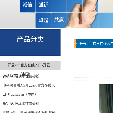
产品分类
开云app官方在线入
开云app官方在线入口-开云
kaiyun（中国）
钠钙AG玻璃水性蒙砂粉
电子黑白版AG开云app官方在线入
口-开云kaiyun（中国）
高铝AG玻璃水性蒙砂粉
冰箱面板、电子秤玻璃面板用蒙砂