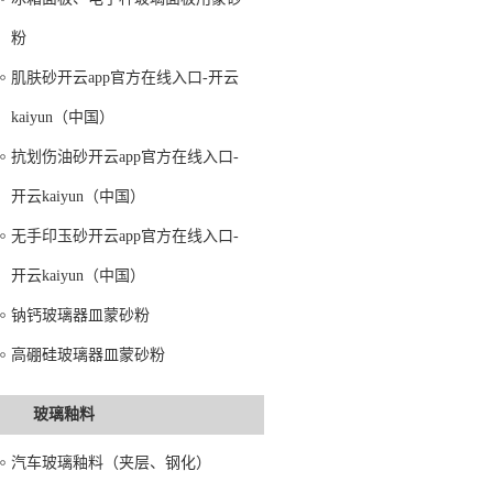
粉
肌肤砂开云app官方在线入口-开云
kaiyun（中国）
抗划伤油砂开云app官方在线入口-
开云kaiyun（中国）
无手印玉砂开云app官方在线入口-
开云kaiyun（中国）
钠钙玻璃器皿蒙砂粉
高硼硅玻璃器皿蒙砂粉
玻璃釉料
汽车玻璃釉料（夹层、钢化）