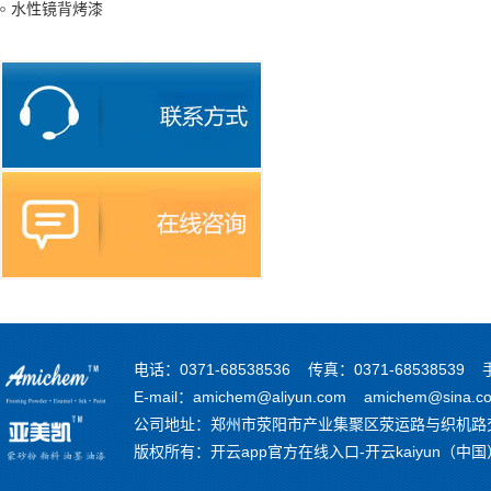
水性镜背烤漆
电话：0371-68538536 传真：0371-68538539 
E-mail：amichem@aliyun.com amichem@sina.c
公司地址：郑州市荥阳市产业集聚区荥运路与织机路
版权所有：开云app官方在线入口-开云kaiyun（中国