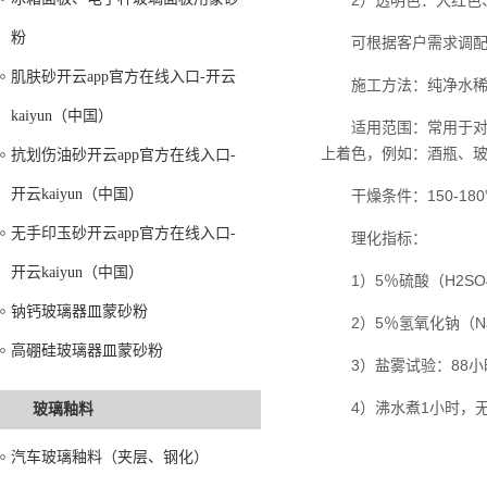
2）透明色：大红色
粉
可根据客户需求调
肌肤砂开云app官方在线入口-开云
施工方法：纯净水
kaiyun（中国）
适用范围：常用于
上着色，例如：酒瓶、
抗划伤油砂开云app官方在线入口-
开云kaiyun（中国）
干燥条件：150-180
无手印玉砂开云app官方在线入口-
理化指标：
开云kaiyun（中国）
1）5％硫酸（H2S
钠钙玻璃器皿蒙砂粉
2）5％氢氧化钠（
高硼硅玻璃器皿蒙砂粉
3）盐雾试验：88
4）沸水煮1小时，
玻璃釉料
汽车玻璃釉料（夹层、钢化）