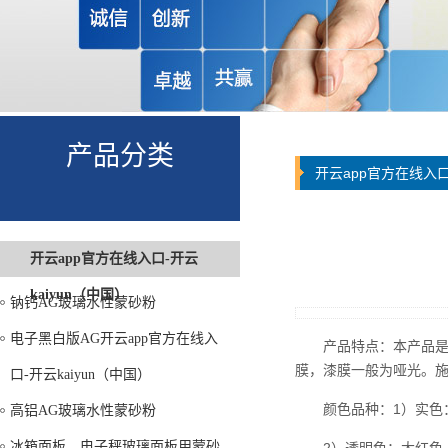
产品分类
开云app官方在线入
开云app官方在线入口-开云
kaiyun（中国）
钠钙AG玻璃水性蒙砂粉
电子黑白版AG开云app官方在线入
产品特点：本产品
膜，漆膜一般为哑光。
口-开云kaiyun（中国）
颜色品种：1）实色
高铝AG玻璃水性蒙砂粉
冰箱面板、电子秤玻璃面板用蒙砂