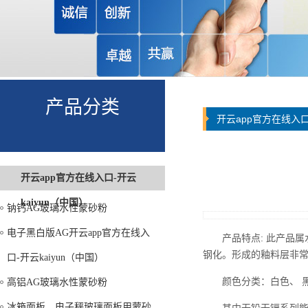
产品分类
开云app官方在线入
开云app官方在线入口-开云
kaiyun（中国）
钠钙AG玻璃水性蒙砂粉
电子黑白版AG开云app官方在线入
产品特点: 此产品
钢化。形成的釉料层非
口-开云kaiyun（中国）
颜色分类：白色、 
高铝AG玻璃水性蒙砂粉
冰箱面板、电子秤玻璃面板用蒙砂