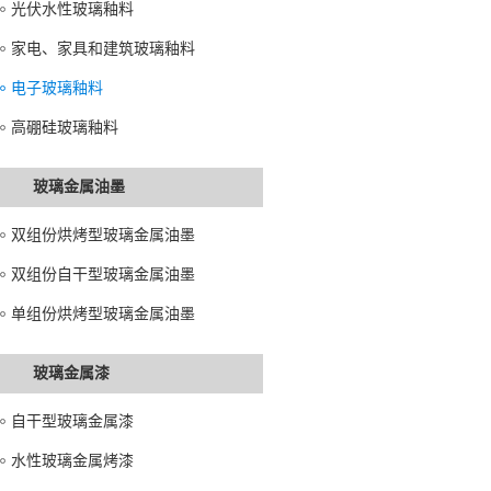
光伏水性玻璃釉料
家电、家具和建筑玻璃釉料
电子玻璃釉料
高硼硅玻璃釉料
玻璃金属油墨
双组份烘烤型玻璃金属油墨
双组份自干型玻璃金属油墨
单组份烘烤型玻璃金属油墨
玻璃金属漆
自干型玻璃金属漆
水性玻璃金属烤漆